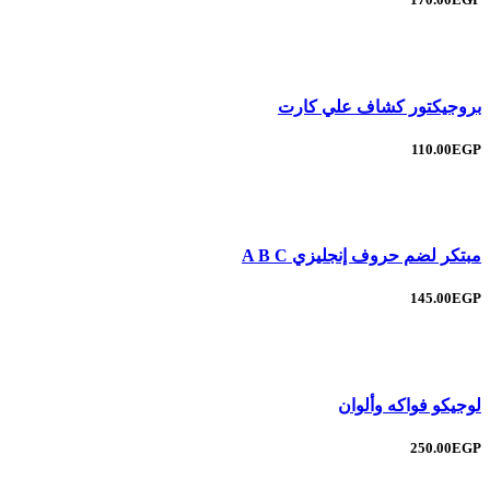
بروجيكتور كشاف علي كارت
110.00EGP
مبتكر لضم حروف إنجليزي A B C
145.00EGP
لوجيكو فواكه وألوان
250.00EGP