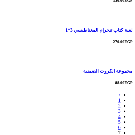
350.00EGP
لعبة كتاب تنجرام المغناطيسي 3*1
270.00EGP
مجموعة الكروت الضمنية
88.00EGP
‹
1
2
3
4
5
6
7