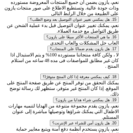
نعم، يازون يضمن أن جميع المنتجات المعروضة مستورده
وذات جودة عالية. وتستطيع الاطلاع على صور منتجات يازون
على الطبيعة من خلال الرابط التالى
15. هل يمكنني تغيير عنوان التوصيل بعد وضع الطلب؟
نعم، يمكنك تغيير عنوان التوصيل قبل بدء عملية الشحن عن
طريق التواصل مع خدمة العملاء.
16. ما هي المنتجات الأكثر مبيعًا على يازون؟
العاب حل المشكلات والعاب التحدى
17. هل يازون يقدم ضمانًا على المنتجات؟
لا ، ولكن كافة منتجاتنا مستورده 100% و يتم الاستبدال اذا
كان غير مطابق للمواصفات فى مده 48 ساعه من استلام
المنتج .
18. كيف يمكنني معرفة إذا كان المنتج متوفرًا؟
يمكنك التحقق من توفر المنتج عن طريق صفحة المنتج على
الموقع. إذا كان المنتج غير متوفر، ستظهر لك رسالة توضح
ذلك.
19. هل يمكنني شراء هدايا من يازون؟
نعم، يازون يقدم مجموعة متنوعة من الهدايا لتنميه مهارات
الاطفال التي يمكنك شراؤها وتوصيلها مباشرة إلى عنوان
المستلم.
20. هل يازون آمن للشراء عبر الإنترنت؟
نعم، يازون يستخدم أنظمة دفع آمنة ويتبع معايير حماية