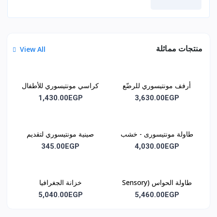
منتجات مماثلة
View All
أرفف مونتيسوري للرضّع
كراسي مونتيسوري للأطفال
والأطفال الصغار
1,430.00EGP
3,630.00EGP
طاولة مونتيسورى - خشب
صينية مونتيسوري لتقديم
زان
الأنشطة
345.00EGP
4,030.00EGP
طاولة الحواس (Sensory
خزانة الجغرافيا
(Geography Cabinet)
Table)
5,040.00EGP
5,460.00EGP