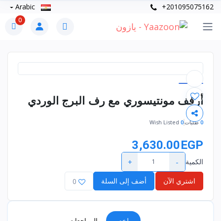
Arabic
+201095075162
0
أرفف مونتيسوري مع رف البرج الوردي
0
طلبات
0
Wish Listed
3,630.00EGP
+
-
الكمية
اشتري الآن
أضف إلى السلة
0
ملخص
المراجعات