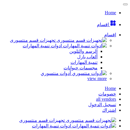
Home
اقسام
اقسام
تجهيزات قسم منتسورى
ادوات تنمية المهارات
الرسم والتلوين
ألعاب بازل
تنمية المهارات
مجسمات حيوانات
أدوات منتسوري
view more
Home
خصومات
all vendors
تسجيل الدخول
اشتراك
تجهيزات قسم منتسورى
ادوات تنمية المهارات