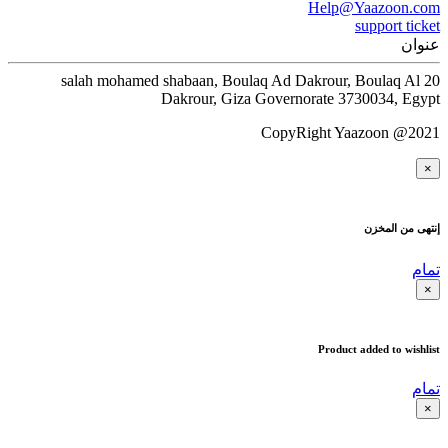
Help@Yaazoon.com
support ticket
عنوان
20 salah mohamed shabaan, Boulaq Ad Dakrour, Boulaq Al
Dakrour, Giza Governorate 3730034, Egypt
CopyRight Yaazoon @2021
×
إنتهى من المخزن
تمام
×
Product added to wishlist
تمام
×