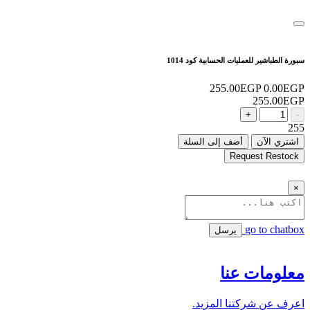
سبورة الطباشير للعمليات الحسابية كود 1014
255.00EGP
0.00EGP
255.00EGP
+
-
255
اشتري الآن
أضف إلى السلة
Request Restock
×
go to chatbox
يرسل
معلومات عنا
اعرف عن شركتنا المزيد.