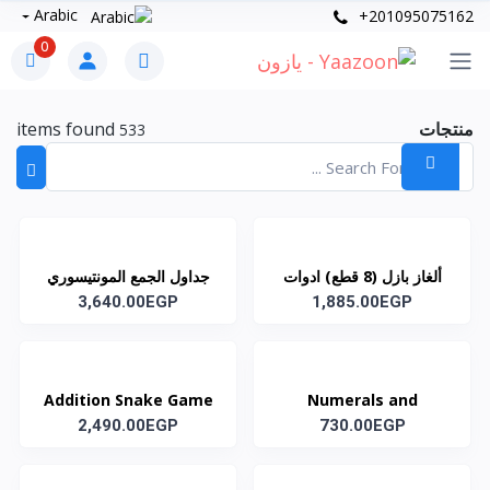
Arabic
+201095075162
0
منتجات
items found
533
ألغاز بازل (8 قطع) ادوات
جداول الجمع المونتيسوري
منتسورى m58
1,885.00EGP
m54
3,640.00EGP
Addition Snake Game
Numerals and
2,490.00EGP
m31
Counters m27
730.00EGP