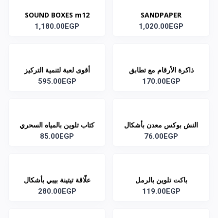
SOUND BOXES m12
SANDPAPER
1,180.00EGP
NUMERALS m25
1,020.00EGP
ذاكرة الأرقام مع تطابق
أقوى لعبة لتنمية التركيز
الأطوال
170.00EGP
والذكاء
595.00EGP
النش بوكس معدن بأشكال
كتاب تلوين بالمياه السحري
ديزني
76.00EGP
85.00EGP
باكت تلوين بالرمل
علّاقة تيتينة بيبي بأشكال
119.00EGP
حيوانات
280.00EGP