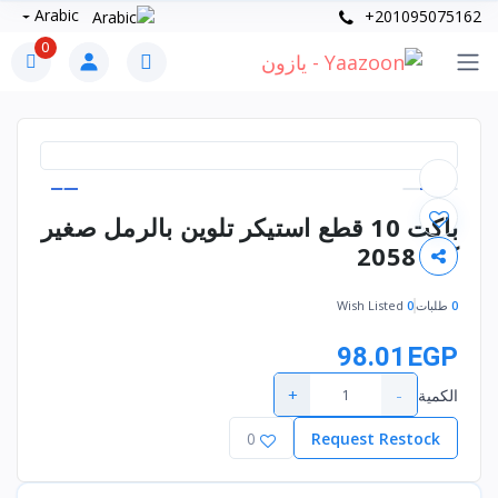
Arabic
+201095075162
0
باكت 10 قطع استيكر تلوين بالرمل صغير
كود 2058
0
طلبات
0
Wish Listed
98.01EGP
+
-
الكمية
0
Request Restock