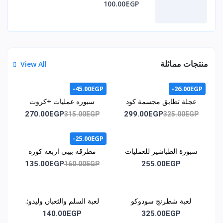
100.00EGP
منتجات مماثلة
View All
-45.00EGP
-26.00EGP
عجلة تطابق مجسمة كود
سبوره عمليات +كروت
1071
اشكال هندسيه +كروت /
270.00EGP
299.00EGP
315.00EGP
325.00EGP
كود المنتج 1011
-25.00EGP
سبورة الطباشير للعمليات
مطرقه بيبي اربعه كوره
الحسابية كود 1014
كود 1015
135.00EGP
255.00EGP
160.00EGP
لعبة شطرنج سودوكو
لعبة السلم والثعبان وليدو:.
مغناطيس كود1030
كود اللعبه :. 1035
140.00EGP
325.00EGP