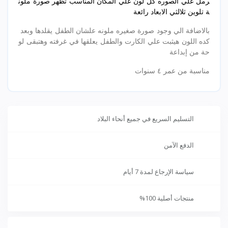
رمل علي الصوره كل لون علي المكان المناسب تظهر صورة ملون
ة تلوين ثلالثي الابعاد رائعة
بالاضافة الي وجود صورة صغيره ملونه علشان الطفل يقلدها وبعد
كده اللون هيثبت علي الكارت والطفل يعلقها في غرفته وهتبقى لو
حة من إبداعة
مناسبة من عمر ٤ سنوات
الباكت به 10 كروت
طول الكارت 20 سم
التسليم السريع في جميع أنحاء البلاد
الدفع الآمن
سياسة الإرجاع لمدة 7 أيام
منتجات أصلية 100%