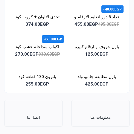
-40.00EGP
عداد 6 دور لتعليم الارقام و
تحدي الالوان + كروت كود
الحروف وسائل المواصلات
1044
374.00EGP
455.00EGP
495.00EGP
و الالوان كود 1043
-60.00EGP
بازل حروف و ارقام كبيره
اكواب متداخله خشب كود
كود 1046
1051
270.00EGP
125.00EGP
330.00EGP
بازل مطابقه جامبو ولد
باترون 130 قطعه كود
وبنت كود 1062
1068
255.00EGP
425.00EGP
معلومات عنا
اتصل بنا