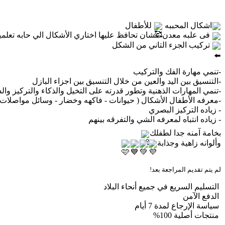
اشكال المحببه
للأطفال
فى
علبه معدن عشان تحافظ عليها اختاري الأشكال الي حابه تعلمي
تركيب الجزء التاني من الشكل
-تنمي مهارة الفك والتركيب
-التنسيق بين اليد والعين من خلال التنسيق بين اجزاء البازل
-تنمي المهارات الذهنية وتطور قدرته على التخيل والذكاء والتركيز والذ
-معرفه الأطفال الأشكال ( حيوانات - فاكهه وخضار - وسائل مواصلات)
- زياده التركيز البصري
- زياده انتباه لمعرفه الشي والتفرقه بينهم
بخامة آمنه جدا لطفلك
وألوانه زاهية وجذابة
لم يتم تقديم المراجعة بعد!
التسليم السريع في جميع أنحاء البلاد
الدفع الآمن
سياسة الإرجاع لمدة 7 أيام
منتجات أصلية 100%