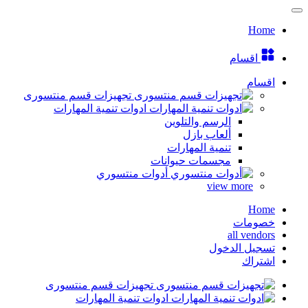
Home
اقسام
اقسام
تجهيزات قسم منتسورى
ادوات تنمية المهارات
الرسم والتلوين
ألعاب بازل
تنمية المهارات
مجسمات حيوانات
أدوات منتسوري
view more
Home
خصومات
all vendors
تسجيل الدخول
اشتراك
تجهيزات قسم منتسورى
ادوات تنمية المهارات