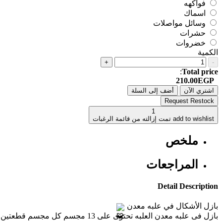
فواكهه
اسماك
وسائل مواصلات
حشرات
خضروات
الكمية
+
-
:
Total price
210.00EGP
اشتري الآن
أضف إلى السلة
Request Restock
1
add to wishlist
تمت إزالته من قائمة الرغبات
ملخص
المراجعات
Detail Description
بازل الأشكال في علبه معدن
بازل فى علبه معدن العلبه تحتوى على 13 مجسم كل مجسم قطعتين