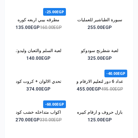
كود المنتج 1011
-25.00EGP
سبورة الطباشير للعمليات
مطرقه بيبي اربعه كوره
الحسابية كود 1014
كود 1015
135.00EGP
255.00EGP
160.00EGP
لعبة شطرنج سودوكو
لعبة السلم والثعبان وليدو:.
مغناطيس كود1030
كود اللعبه :. 1035
140.00EGP
325.00EGP
-40.00EGP
عداد 6 دور لتعليم الارقام و
تحدي الالوان + كروت كود
الحروف وسائل المواصلات
1044
374.00EGP
455.00EGP
495.00EGP
و الالوان كود 1043
-60.00EGP
بازل حروف و ارقام كبيره
اكواب متداخله خشب كود
كود 1046
1051
270.00EGP
125.00EGP
330.00EGP