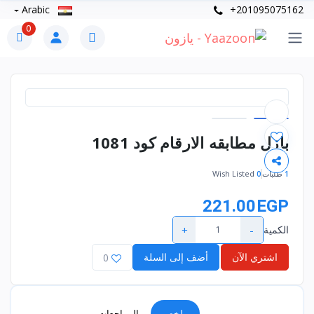
Arabic
+201095075162
0
بازل مطابقه الارقام كود 1081
1
طلبات
0
Wish Listed
221.00EGP
+
-
الكمية
اشتري الآن
أضف إلى السلة
0
ملخص
المراجعات