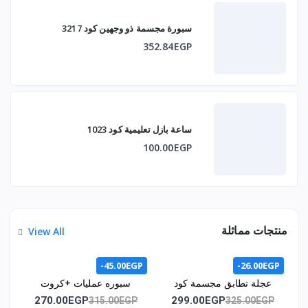
سبورة مجسمة ذو وجهين كود 3217
352.84EGP
ساعة بازل تعليمية كود 1023
100.00EGP
منتجات مماثلة
View All
-45.00EGP
-26.00EGP
عجلة تطابق مجسمة كود
سبوره عمليات +كروت
1071
اشكال هندسيه +كروت /
270.00EGP
299.00EGP
315.00EGP
325.00EGP