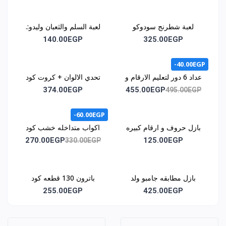
لعبة شطرنج سودوكو
لعبة السلم والثعبان وليدو:.
مغناطيس كود1030
كود اللعبه :. 1035
140.00EGP
325.00EGP
-40.00EGP
عداد 6 دور لتعليم الارقام و
تحدي الالوان + كروت كود
الحروف وسائل المواصلات
1044
374.00EGP
455.00EGP
495.00EGP
و الالوان كود 1043
-60.00EGP
بازل حروف و ارقام كبيره
اكواب متداخله خشب كود
كود 1046
1051
270.00EGP
125.00EGP
330.00EGP
بازل مطابقه جامبو ولد
باترون 130 قطعه كود
وبنت كود 1062
1068
255.00EGP
425.00EGP