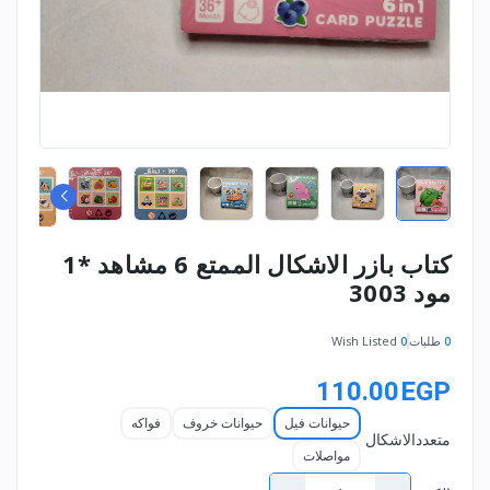
كتاب بازر الاشكال الممتع 6 مشاهد *1
مود 3003
0
طلبات
0
Wish Listed
110.00EGP
حيوانات فيل
حيوانات خروف
فواكه
متعددالاشكال
مواصلات