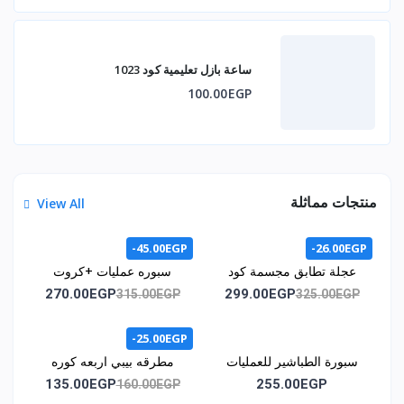
ساعة بازل تعليمية كود 1023
100.00EGP
منتجات مماثلة
View All
-45.00EGP
-26.00EGP
عجلة تطابق مجسمة كود
سبوره عمليات +كروت
1071
اشكال هندسيه +كروت /
270.00EGP
299.00EGP
315.00EGP
325.00EGP
كود المنتج 1011
-25.00EGP
سبورة الطباشير للعمليات
مطرقه بيبي اربعه كوره
الحسابية كود 1014
كود 1015
135.00EGP
255.00EGP
160.00EGP