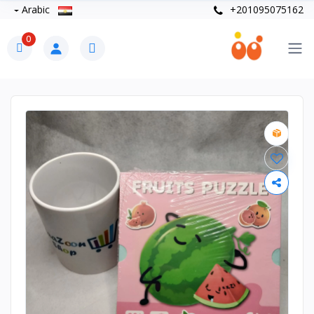
Arabic
+201095075162
0