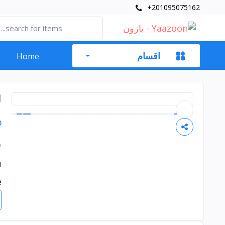
+201095075162
اقسام
Home
ل
0
P
ا
e