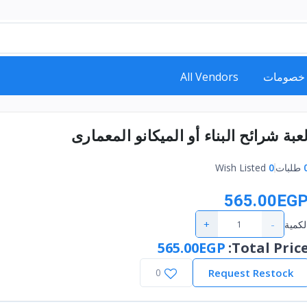
خصومات
All Vendors
عبة شرائح البناء أو الميكانو المعمارى
طلبات
0
Wish Listed
565.00EG
+
-
لكمية
565.00EGP
:
Total Pric
0
Request Restock