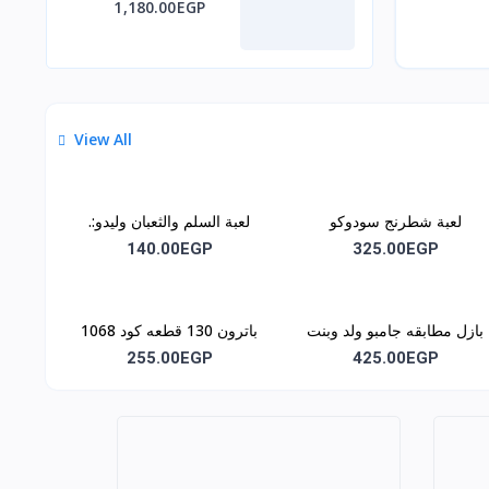
1,180.00EGP
View All
لعبة شطرنج سودوكو
لعبة السلم والثعبان وليدو:.
مغناطيس كود1030
كود اللعبه :. 1035
140.00EGP
325.00EGP
بازل مطابقه جامبو ولد وبنت
باترون 130 قطعه كود 1068
كود 1062
255.00EGP
425.00EGP