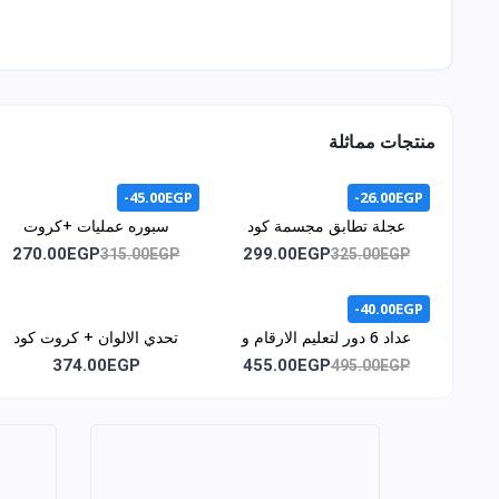
منتجات مماثلة
-45.00EGP
-26.00EGP
عجلة تطابق مجسمة كود
سبوره عمليات +كروت
1071
اشكال هندسيه +كروت /كود
270.00EGP
299.00EGP
315.00EGP
325.00EGP
المنتج 1011
-40.00EGP
عداد 6 دور لتعليم الارقام و
تحدي الالوان + كروت كود
الحروف وسائل المواصلات و
1044
374.00EGP
455.00EGP
495.00EGP
الالوان كود 1043