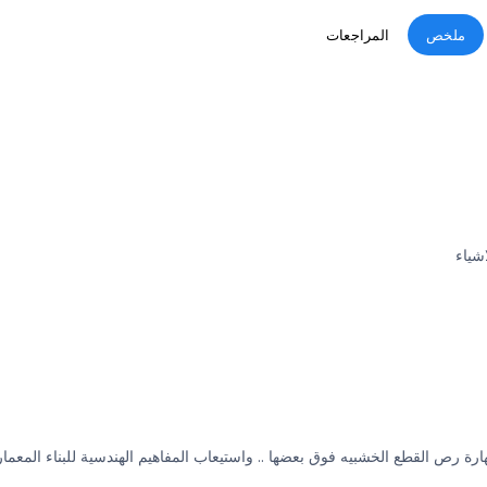
ملخص
المراجعات
شياء
هارة رص القطع الخشبيه فوق بعضها .. واستيعاب المفاهيم الهندسية للبناء المعما