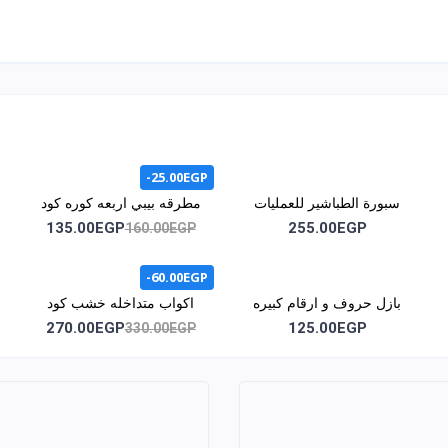
-25.00EGP
سبورة الطباشير للعمليات
مطرقه بيبي اربعه كوره كود
الحسابية كود 1014
1015
135.00EGP
255.00EGP
160.00EGP
-60.00EGP
بازل حروف و ارقام كبيره
اكواب متداخله خشب كود
كود 1046
1051
270.00EGP
125.00EGP
330.00EGP