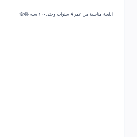
اللعبة مناسبة من عمر 4 سنوات وحتى١٠٠ سنه 😂🙊