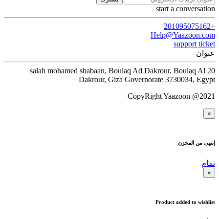
start a conversation
+201095075162
Help@Yaazoon.com
support ticket
عنوان
20 salah mohamed shabaan, Boulaq Ad Dakrour, Boulaq Al
Dakrour, Giza Governorate 3730034, Egypt
CopyRight Yaazoon @2021
×
إنتهى من المخزن
تمام
×
Product added to wishlist