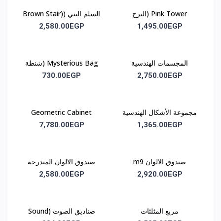
Pink Tower (البرج
السلم البني (Brown Stair)
الوردي)m3
m4
2,580.00EGP
1,495.00EGP
المجسمات الهندسية
Mysterious Bag (شنطة
(Geometric Solids) m5
الأسرار)
730.00EGP
2,750.00EGP
مجموعة الأشكال الهندسية
Geometric Cabinet
الجزئية M7 (Departial
(دولاب الأشكال
7,780.00EGP
1,365.00EGP
Geometric M7)
الهندسية)m8
صندوق الالوان m9
صندوق الالوان المتدرجة
m10
2,580.00EGP
2,920.00EGP
مربع المثلثات
صناديق الصوت (Sound