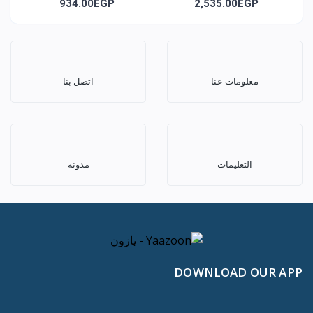
Boxes) M12
(Constructive Triangles)
934.00EGP
2,535.00EGP
m11
معلومات عنا
اتصل بنا
التعليمات
مدونة
DOWNLOAD OUR APP