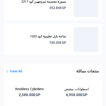
سبورة مجسمة ذو وجهين كود 3217
352.84EGP
ساعة بازل تعليمية كود 1023
100.00EGP
منتجات مماثلة
View All
اسطوانات بمقبض
Knobless Cylinders
(اسطوانات بدون مقبض)
2,580.00EGP
4,950.00EGP
كود m2