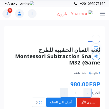
Arabic
+201095075162
0
لعبة الثعبان الخشبية للطرح
(Montessori Subtraction Snake
Game) M32
1
طلبات
0
Wish Listed
980.00EGP
+
-
الكمية
اشتري الآن
أضف إلى السلة
0