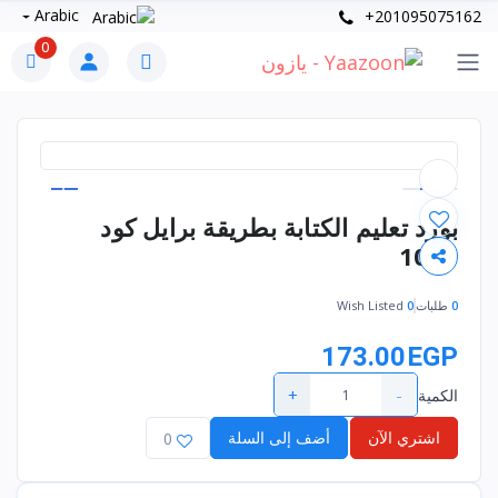
Arabic
+201095075162
0
بورد تعليم الكتابة بطريقة برايل كود
1093
0
طلبات
0
Wish Listed
173.00EGP
+
-
الكمية
اشتري الآن
أضف إلى السلة
0