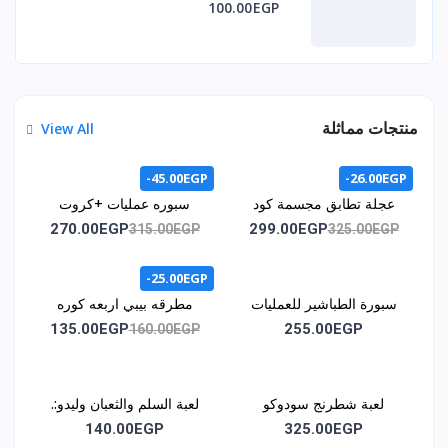
100.00EGP
منتجات مماثلة
View All
-45.00EGP
-26.00EGP
عجلة تطابق مجسمة كود
سبوره عمليات +كروت
1071
اشكال هندسيه +كروت /
270.00EGP
299.00EGP
315.00EGP
325.00EGP
كود المنتج 1011
-25.00EGP
سبورة الطباشير للعمليات
مطرقه بيبي اربعه كوره
الحسابية كود 1014
كود 1015
135.00EGP
255.00EGP
160.00EGP
لعبة شطرنج سودوكو
لعبة السلم والثعبان وليدو:.
مغناطيس كود1030
كود اللعبه :. 1035
140.00EGP
325.00EGP