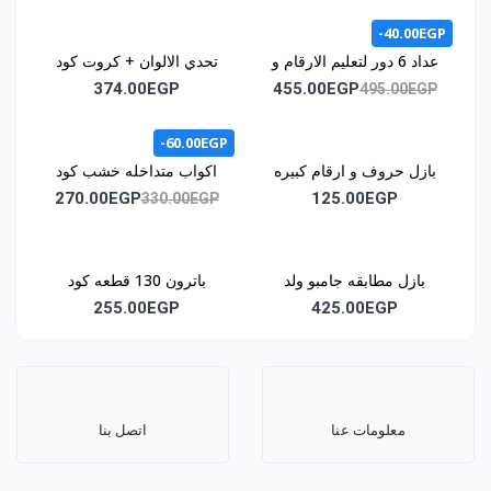
-40.00EGP
عداد 6 دور لتعليم الارقام و
تحدي الالوان + كروت كود
الحروف وسائل المواصلات
1044
374.00EGP
455.00EGP
495.00EGP
و الالوان كود 1043
-60.00EGP
بازل حروف و ارقام كبيره
اكواب متداخله خشب كود
كود 1046
1051
270.00EGP
125.00EGP
330.00EGP
بازل مطابقه جامبو ولد
باترون 130 قطعه كود
وبنت كود 1062
1068
255.00EGP
425.00EGP
معلومات عنا
اتصل بنا