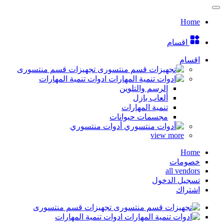
Home
اقسام
اقسام
تجهيزات قسم منتسورى
ادوات تنمية المهارات
الرسم والتلوين
ألعاب بازل
تنمية المهارات
مجسمات حيوانات
أدوات منتسوري
view more
Home
خصومات
all vendors
تسجيل الدخول
اشتراك
تجهيزات قسم منتسورى
ادوات تنمية المهارات