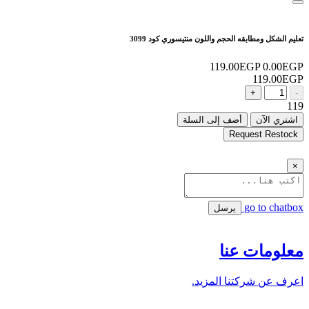
تعليم الشكل ومطابقه الحجم واللون منتيسوري كود 3099
119.00EGP
0.00EGP
119.00EGP
+
-
119
اشتري الآن
أضف إلى السلة
Request Restock
×
go to chatbox
يرسل
معلومات عنا
اعرف عن شركتنا المزيد.