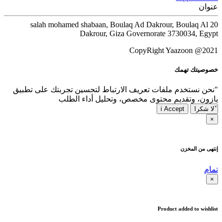
عنوان
20 salah mohamed shabaan, Boulaq Ad Dakrour, Boulaq Al
Dakrour, Giza Governorate 3730034, Egypt
CopyRight Yaazoon @2021
خصوصيتك تهمك
"نحن نستخدم ملفات تعريف الارتباط لتحسين تجربتك على تطبيق
يازون، وتقديم محتوى مخصص، وتحليل أداء الطلب
ًلا شكرا
i Accept
×
إنتهى من المخزن
تمام
×
Product added to wishlist