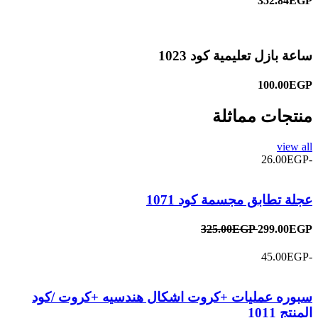
352.84EGP
ساعة بازل تعليمية كود 1023
100.00EGP
منتجات مماثلة
view all
-26.00EGP
عجلة تطابق مجسمة كود 1071
325.00EGP
299.00EGP
-45.00EGP
سبوره عمليات +كروت اشكال هندسيه +كروت /كود
المنتج 1011