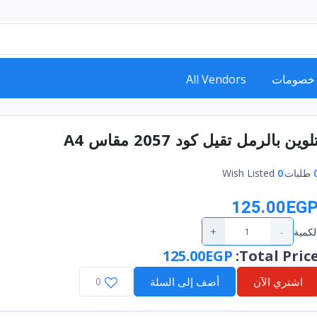
خصومات
All Vendors
لوين بالرمل تقيل كود 2057 مقاس A4
طلبات
0
Wish Listed
125.00EG
+
-
لكمية
125.00EGP
:
Total Pric
اشتري الآن
أضف إلى السلة
0