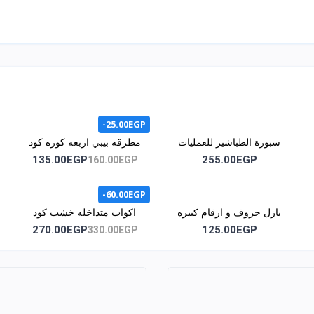
-25.00EGP
سبورة الطباشير للعمليات
مطرقه بيبي اربعه كوره كود
الحسابية كود 1014
1015
135.00EGP
255.00EGP
160.00EGP
-60.00EGP
بازل حروف و ارقام كبيره
اكواب متداخله خشب كود
كود 1046
1051
270.00EGP
125.00EGP
330.00EGP