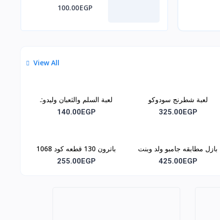
100.00EGP
View All
لعبة شطرنج سودوكو
لعبة السلم والثعبان وليدو:.
مغناطيس كود1030
كود اللعبه :. 1035
140.00EGP
325.00EGP
بازل مطابقه جامبو ولد وبنت
باترون 130 قطعه كود 1068
كود 1062
255.00EGP
425.00EGP