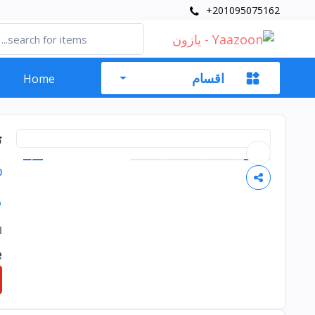
+201095075162
اقسام
Home
ت
0
P
ا
e