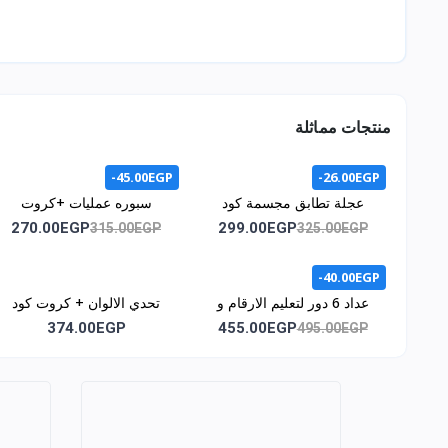
منتجات مماثلة
-45.00EGP
-26.00EGP
عجلة تطابق مجسمة كود
سبوره عمليات +كروت
1071
اشكال هندسيه +كروت /كود
270.00EGP
299.00EGP
315.00EGP
325.00EGP
المنتج 1011
-40.00EGP
عداد 6 دور لتعليم الارقام و
تحدي الالوان + كروت كود
الحروف وسائل المواصلات و
1044
374.00EGP
455.00EGP
495.00EGP
الالوان كود 1043