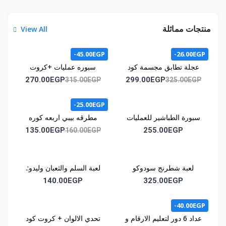
منتجات مماثلة
View All
-45.00EGP
-26.00EGP
عجلة تطابق مجسمة كود
سبوره عمليات +كروت
1071
اشكال هندسيه +كروت /
270.00EGP
299.00EGP
315.00EGP
325.00EGP
كود المنتج 1011
-25.00EGP
سبورة الطباشير للعمليات
مطرقه بيبي اربعه كوره
الحسابية كود 1014
كود 1015
135.00EGP
255.00EGP
160.00EGP
لعبة شطرنج سودوكو
لعبة السلم والثعبان وليدو:.
مغناطيس كود1030
كود اللعبه :. 1035
140.00EGP
325.00EGP
-40.00EGP
عداد 6 دور لتعليم الارقام و
تحدي الالوان + كروت كود