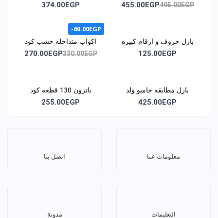
الحروف وسائل المواصلات
1044
374.00EGP
455.00EGP
495.00EGP
و الالوان كود 1043
-60.00EGP
بازل حروف و ارقام كبيره
اكواب متداخله خشب كود
كود 1046
1051
270.00EGP
125.00EGP
330.00EGP
بازل مطابقه جامبو ولد
باترون 130 قطعه كود
وبنت كود 1062
1068
255.00EGP
425.00EGP
معلومات عنا
اتصل بنا
التعليمات
مدونة