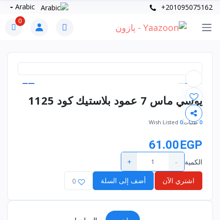
Arabic
+201095075162
0
يوسي ماس 7 عمود بلاستيك كود 1125
0
طلبات
0
Wish Listed
61.00EGP
+
-
الكمية
اشتري الآن
أضف إلى السلة
0