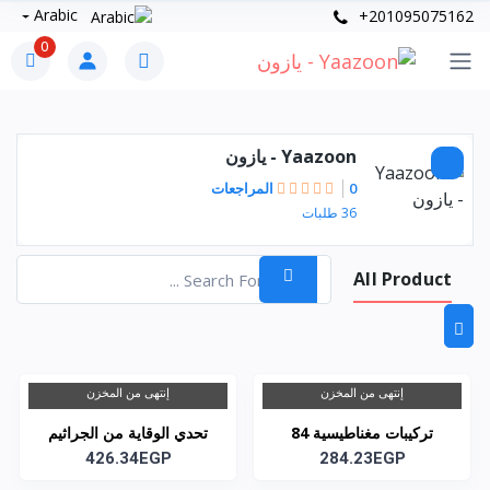
Arabic
+201095075162
0
Yaazoon - يازون
0 المراجعات
36 طلبات
All Product
إنتهى من المخزن
إنتهى من المخزن
تركيبات مغناطيسية 84
تحدي الوقاية من الجراثيم
قطعة كود 2031
284.23EGP
كود 2131
426.34EGP