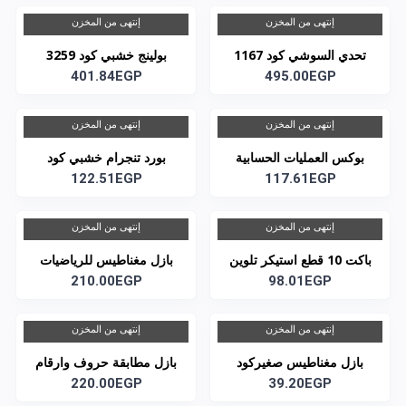
إنتهى من المخزن
إنتهى من المخزن
تحدي السوشي كود 1167
بولينج خشبي كود 3259
401.84EGP
495.00EGP
إنتهى من المخزن
إنتهى من المخزن
بوكس العمليات الحسابية
بورد تنجرام خشبي كود
كود 3035
117.61EGP
3167
122.51EGP
إنتهى من المخزن
إنتهى من المخزن
باكت 10 قطع استيكر تلوين
بازل مغناطيس للرياضيات
بالرمل صغير كود 2058
98.01EGP
كود 3071
210.00EGP
إنتهى من المخزن
إنتهى من المخزن
بازل مغناطيس صغيركود
بازل مطابقة حروف وارقام
3186
39.20EGP
كود 3129
220.00EGP